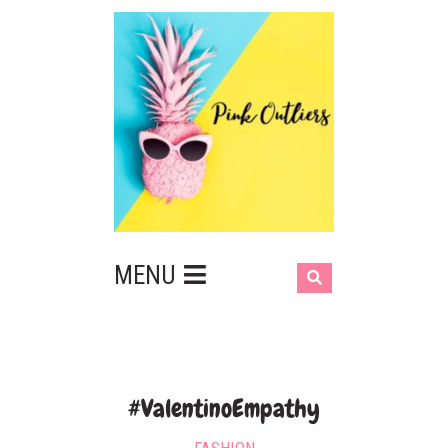
MENU
#ValentinoEmpathy