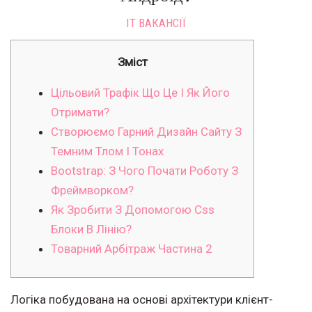
IT ВАКАНСІЇ
Зміст
Цільовий Трафік Що Це І Як Його
Отримати?
Створюємо Гарний Дизайн Сайту З
Темним Тлом І Тонах
Bootstrap: З Чого Почати Роботу З
Фреймворком?
Як Зробити З Допомогою Css
Блоки В Лінію?
Товарний Арбітраж Частина 2
Логіка побудована на основі архітектури клієнт-