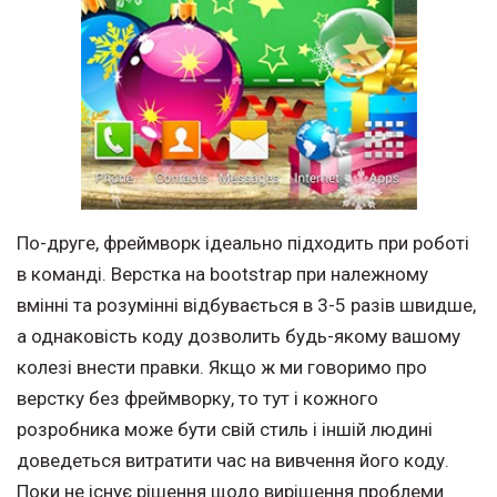
По-друге, фреймворк ідеально підходить при роботі
в команді. Верстка на bootstrap при належному
вмінні та розумінні відбувається в 3-5 разів швидше,
а однаковість коду дозволить будь-якому вашому
колезі внести правки. Якщо ж ми говоримо про
верстку без фреймворку, то тут і кожного
розробника може бути свій стиль і іншій людині
доведеться витратити час на вивчення його коду.
Поки не існує рішення щодо вирішення проблеми