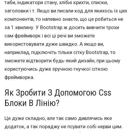
таби, індикатори стану, хлібні крихти, списки,
заголовки і т. Якщо ви писали код для якихось із цих
компонентів, то напевно знаєте, що це робиться не
за 1 хвилину. У Bootstrap ж досить вивчити трохи
сам фреймворк і всі ці речі ви зможете
використовувати дуже швидко. А якщо ви,
наприклад, підключіть тільки сітку Bootstrap, то
зможете відтворити будь-який дизайн, при цьому
користуючись дуже зручною гнучкої сіткою
фреймворка.
Як Зробити З Допомогою Css
Блоки В Лінію?
Це дуже складно, але так само дивлячись яке
додаток, а так пораджу не псувати собі нерви цим.