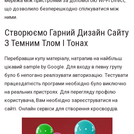
мережа між пристроями за допомогою Wi-Fi Direct,
що дозволило безперешкодно спілкуватися між
ними.
Створюємо Гарний Дизайн Сайту
З Темним Тлом І Тонах
Перебравши купу матеріалу, натрапив на найбільш
цікавий sample by Google. Для входу в певну групу
було б непогано реалізувати авторизацію. Тестувати
працездатність програми необхідно було виключно
на реальних пристроях. Для перегляду профілю
користувача, Вам необхідно зареєструватися на
сайті. Онлайн сервіси для створення кросвордів.