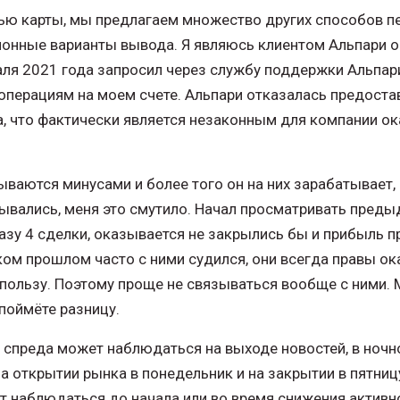
ю карты, мы предлагаем множество других способов пе
онные варианты вывода. Я являюсь клиентом Альпари о
ля 2021 года запросил через службу поддержки Альпар
перациям на моем счете. Альпари отказалась предоста
да, что фактически является незаконным для компании
ываются минусами и более того он на них зарабатывает, 
ывались, меня это смутило. Начал просматривать преды
азу 4 сделки, оказывается не закрылись бы и прибыль 
ком прошлом часто с ними судился, они всегда правы ок
х пользу. Поэтому проще не связываться вообще с ними.
 поймёте разницу.
 спреда может наблюдаться на выходе новостей, в ночно
а открытии рынка в понедельник и на закрытии в пятницу
 наблюдаться до начала или во время снижения активно