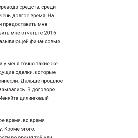
ревода средств, среди
чень долгое время. На
и предоставить мне
вить мне отчеты с 2016
 оказывающей финансовые
а у меня точно такие же
дущие сделки, которые
принесли. Дальше прошлое
азывались. В договоре
 Меняйте дилинговый
е время, во время
. Кроме этого,
сти во время той или