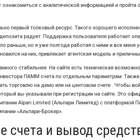
т ознакомиться с аналитической информацией и пройти о
ельно первый толковый ресурс. Такого хорошего исполнен
депозита радует. Поддержка пользователя работает опе
ло раньше, но я уже полгода работая с ними и все меня у
овился на них, привлекает агентская модель и приличны
амного стабильнее. На сайте есть техническая возможно
нвестора ПАММ счета по отдельным параметрам. Также 
ать торговлю на демо или на центовом счете . Чтобы вой
который вы указывали при регистрации на сайте. Это оф
омпании Alpari Limited (Альпари Лимитед) с платформой
мпании «Альпари-Брокер».
е счета и вывод средст