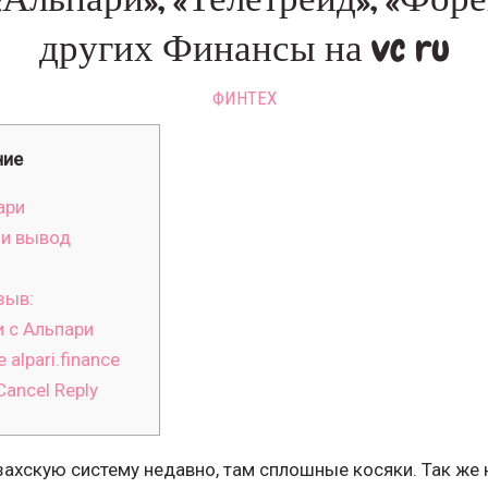
других Финансы на vc ru
ФИНТЕХ
ние
ари
 и вывод
зыв:
 с Альпари
 alpari.finance
ancel Reply
ахскую систему недавно, там сплошные косяки. Так же 