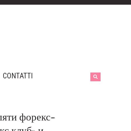
CONTATTI
пяти форекс-
кс клуб» и