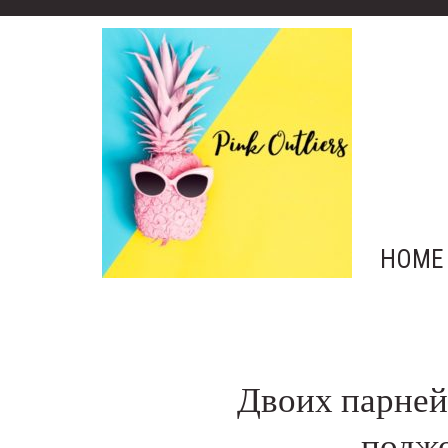
HOME
Двоих парней
подж