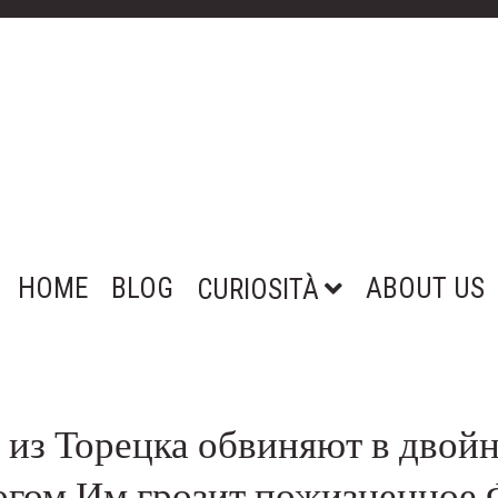
HOME
BLOG
ABOUT US
CURIOSITÀ
 из Торецка обвиняют в двойн
огом Им грозит пожизненное