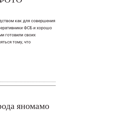
дством как для совершения
оперативники ФСБ и хорошо
ми готовили своих
яться тому, что
рода яномамо