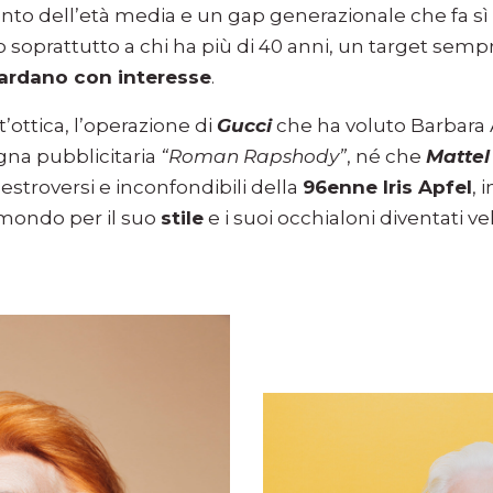
to dell’età media e un gap generazionale che fa sì 
 soprattutto a chi ha più di 40 anni, un target sempr
ardano con interesse
.
’ottica, l’operazione di
Gucci
che ha voluto Barbara 
na pubblicitaria
“Roman Rapshody”
, né che
Mattel
k estroversi e inconfondibili della
96enne Iris Apfel
, 
 mondo per il suo
stile
e i suoi occhialoni diventati v