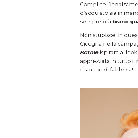
Complice l’innalzamen
d’acquisto sia in mano
sempre più
brand
gu
Non stupisce, in quest
Cicogna nella campag
Barbie
ispirata ai loo
apprezzata in tutto il
marchio di fabbrica!