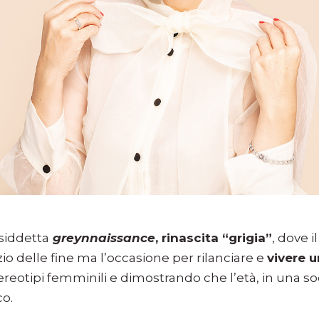
cosiddetta
greynnaissance
, rinascita “grigia”
, dove i
zio delle fine ma l’occasione per rilanciare e
vivere 
ereotipi femminili e dimostrando che l’età, in una soc
co.