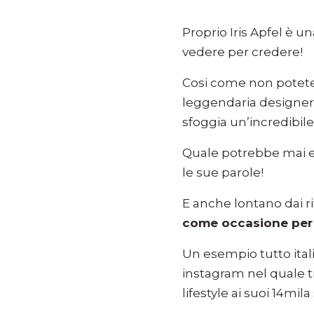
Proprio Iris Apfel è u
vedere per credere!
Cosi come non potete
leggendaria designe
sfoggia un’incredibile
Quale potrebbe mai e
le sue parole!
E anche lontano dai rif
come occasione per r
Un esempio tutto ital
instagram nel quale tr
lifestyle ai suoi 14mila