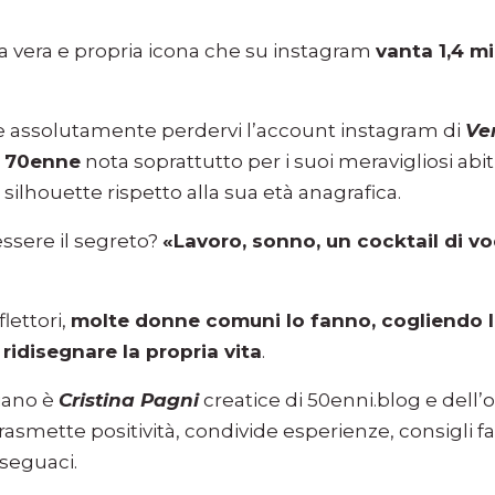
na vera e propria icona che su instagram
vanta 1,4 mi
 assolutamente perdervi l’account instagram di
Ve
r
70enne
nota soprattutto per i suoi meravigliosi abit
 silhouette rispetto alla sua età anagrafica.
ssere il segreto?
«Lavoro, sonno, un cocktail di v
lettori,
molte donne comuni lo fanno, cogliendo l
idisegnare la propria vita
.
iano è
Cristina Pagni
creatice di 50enni.blog e del
asmette positività, condivide esperienze, consigli fas
 seguaci.